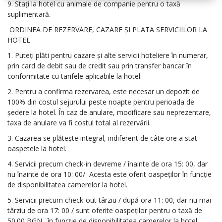
9. Stați la hotel cu animale de companie pentru o taxă
suplimentară.
ORDINEA DE REZERVARE, CAZARE ȘI PLATA SERVICIILOR LA
HOTEL
1. Puteți plăti pentru cazare și alte servicii hoteliere în numerar,
prin card de debit sau de credit sau prin transfer bancar în
conformitate cu tarifele aplicabile la hotel.
2. Pentru a confirma rezervarea, este necesar un depozit de
100% din costul sejurului peste noapte pentru perioada de
ședere la hotel. În caz de anulare, modificare sau neprezentare,
taxa de anulare va fi costul total al rezervării.
3. Cazarea se plătește integral, indiferent de câte ore a stat
oaspetele la hotel.
4. Servicii precum check-in devreme / înainte de ora 15: 00, dar
nu înainte de ora 10: 00/
Acesta este oferit oaspeților în funcție
de disponibilitatea camerelor la hotel.
5. Servicii precum check-out târziu / după ora 11: 00, dar nu mai
târziu de ora 17: 00 / sunt oferite oaspeților pentru o taxă de
50.00 BGN.
în funcție de disponibilitatea camerelor la hotel.