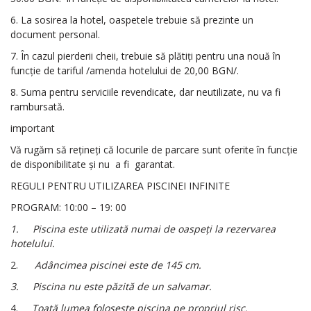
6. La sosirea la hotel, oaspetele trebuie să prezinte un
document personal.
7. În cazul pierderii cheii, trebuie să plătiți pentru una nouă în
funcție de tariful /amenda hotelului de 20,00 BGN/.
8. Suma pentru serviciile revendicate, dar neutilizate, nu va fi
rambursată.
important
Vă rugăm să rețineți că locurile de parcare sunt oferite în funcție
de disponibilitate și nu
a fi
garantat.
REGULI PENTRU UTILIZAREA PISCINEI INFINITE
PROGRAM: 10:00 – 19: 00
1.
Piscina este utilizată numai de oaspeți la rezervarea
hotelului.
2.
Adâncimea piscinei este de 145 cm.
3.
Piscina nu este păzită de un salvamar.
4.
Toată lumea folosește piscina pe propriul risc.