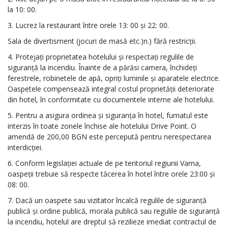
la 10: 00.
3. Lucrez la restaurant între orele 13: 00 și 22: 00.
Sala de divertisment (jocuri de masă etc.)n.) fără restricții.
4. Protejați proprietatea hotelului și respectați regulile de
siguranță la incendiu. Înainte de a părăsi camera, închideți
ferestrele, robinetele de apă, opriți luminile și aparatele electrice.
Oaspetele compensează integral costul proprietății deteriorate
din hotel, în conformitate cu documentele interne ale hotelului.
5. Pentru a asigura ordinea și siguranța în hotel, fumatul este
interzis în toate zonele închise ale hotelului Drive Point. O
amendă de 200,00 BGN este percepută pentru nerespectarea
interdicției.
6. Conform legislației actuale de pe teritoriul regiunii Varna,
oaspeții trebuie să respecte tăcerea în hotel între orele 23:00 și
08: 00.
7. Dacă un oaspete sau vizitator încalcă regulile de siguranță
publică și ordine publică, morala publică sau regulile de siguranță
la incendiu, hotelul are dreptul să rezilieze imediat contractul de