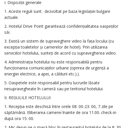
I. Dispoziții generale
1. Aceste reguli sunt:
dezvoltat pe baza legislației bulgare
actuale.
2. Hotelul Drive Point garantează confidențialitatea oaspeților
săi.
3. Există un sistem de supraveghere video la fața locului (cu
excepția toaletelor și camerelor de hotel). Prin utilizarea
serviciilor hotelului, sunteți de acord cu supravegherea video.
4. Administrația hotelului nu este responsabilă pentru
funcționarea comunicațiilor urbane (oprirea de urgență a
energiei electrice, a apei, a căldurii etc.).).
5. Oaspetele este responsabil pentru lucrurile lăsate
nesupravegheate în cameră sau pe teritoriul hotelului.
II. REGULILE HOTELULUI
1. Recepția este deschisă între orele 08: 00-23: 00, 7 zile pe
săptămână. Eliberarea camerei înainte de ora 11:00. check-in
după ora 15: 00.
2. Mic dejun pe o masă bloc în restaurantul hotelului de la 8: 30