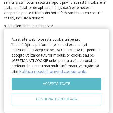
servicii și să întocmească un raport privind această încălcare la
invitația oficialilor de aplicare a legii, dacă este necesar.
Oaspetele poate fi trimis din hotel fără rambursarea costului
cazării, inclusiv a doua zi.
8. De asemenea, este interzis:
•
Introducerea de materiale și obiecte periculoase pentru
sănătatea și viața altora în hotel și depozitarea în camere.
Acest site web folosește cookie-uri pentru
îmbunătățirea performanței sale și experienței
•
Scoaterea și mutarea mobilierului din camere.
utilizatorului. Faceți clic pe „ACCEPTĂ TOATE” pentru a
•
Intrarea în spațiile de birouri și utilizarea intrărilor și ieșirilor de
accepta utilizarea tuturor modulelor cookie sau pe
birouri.
„GESTIONAȚI COOKIE-urile” pentru a vă personaliza
preferințele. Pentru mai multe informații, vă rugăm să
•
Încălcarea normelor de comportament general acceptate.ora.
Politica noastră privind cookie-urile
citiți
.
abuzul de alcool
și utilizare
substanțe narcotice pe teritoriul
hotelului.
ACCEPTĂ TOATE
•
Comportament agresiv și acțiuni care amenință sănătatea și
proprietatea altora.
•
Deteriorarea proprietății hotelului.
GESTIONAȚI COOKIE-urile
•
Parcarea mașinilor la intrări și ieșiri, precum și pe peluze.