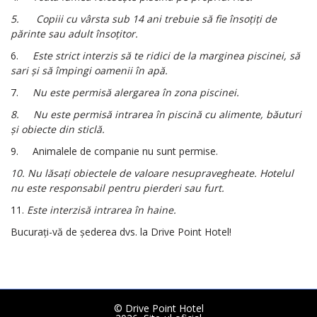
5.
Copiii cu vârsta sub 14 ani trebuie să fie însoțiți de
părinte sau adult însoțitor.
6.
Este strict interzis să te ridici de la marginea piscinei, să
sari și să împingi oamenii în apă.
7.
Nu este permisă alergarea în zona piscinei.
8.
Nu este permisă intrarea în piscină cu alimente, băuturi
și obiecte din sticlă.
9.
Animalele de companie nu sunt permise.
10.
Nu lăsați obiectele de valoare nesupravegheate. Hotelul
nu este responsabil pentru pierderi sau furt.
11.
Este interzisă intrarea în haine.
Bucurați-vă de șederea dvs. la Drive Point Hotel!
© Drive Point Hotel