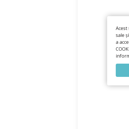
Acest
sale ș
a acc
COOKIE
inform