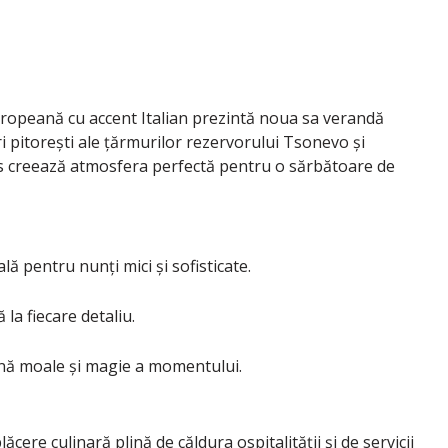
uropeană cu accent Italian prezintă noua sa verandă
 pitorești ale țărmurilor rezervorului Tsonevo și
mos creează atmosfera perfectă pentru o sărbătoare de
ă pentru nunți mici și sofisticate.
 la fiecare detaliu.
ină moale și magie a momentului.
ăcere culinară plină de căldura ospitalității și de servicii