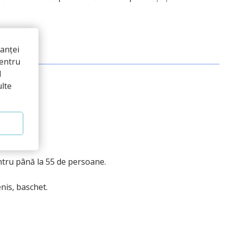
anței
pentru
I
ulte
te
tru până la 55 de persoane.
nis, baschet.