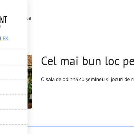
lex
–
Activitate
ente
LEX
Cel mai bun loc pe
O sală de odihnă cu șemineu și jocuri de 