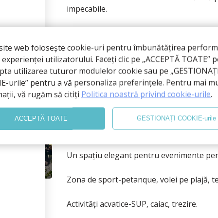
impecabile.
 site web folosește cookie-uri pentru îmbunătățirea perform
i experienței utilizatorului. Faceți clic pe „ACCEPTĂ TOATE” 
epta utilizarea tuturor modulelor cookie sau pe „GESTIONAȚ
-urile” pentru a vă personaliza preferințele. Pentru mai m
Petrecere Corpora
ații, vă rugăm să citiți
Politica noastră privind cookie-urile
.
ACCEPTĂ TOATE
GESTIONAȚI COOKIE-urile
Locul perfect pentru team building!
Un spațiu elegant pentru evenimente pen
Zona de sport-petanque, volei pe plajă, te
Activități acvatice-SUP, caiac, trezire.